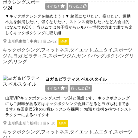
イイね！
行ったよ
▼キックボクシングを始めよう！▼ 綺麗になりたい、痩せたい、運動
不足を解消したい、強くなりたい、ストレス発散したいなど入会目的
はなんでもOK！ 当ジムではお子様からシルバー世代の方まで誰でも楽
しくキックボクシングに取り組..
山形県東根市中央3丁目15-32
MAP
キックボクシング,フィットネス,ダイエット,ムエタイ,スポーツ
ジム,ヨガ,ピラティス,スポーツジム,サンドバッグ,ボクシングリ
ング,リング
ヨガ＆ピラティス ベルスタイル
イイね！
行ったよ
1
1
山形VIPキックボクシングスポーツ24と併設です。 キックボクシング
にもご興味がある方はキックボクシング会員になるとヨガも利用でき
ます♪ 各回定員6名の少数レッスンを採用！ 知識と技術を持つインスト
ラクターによるハイクオ..
山形県山形市桧町3丁目6−16
MAP
キックボクシング,フィットネス,ダイエット,ムエタイ,スポーツ
ジム