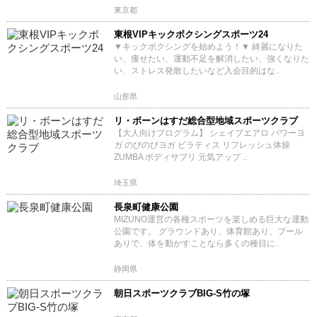
東京都
東根VIPキックボクシングスポーツ24
▼キックボクシングを始めよう！▼ 綺麗になりた
い、痩せたい、運動不足を解消したい、強くなりた
い、ストレス発散したいなど入会目的はな..
山形県
リ・ボーンはすだ総合型地域スポーツクラブ
【大人向けプログラム】 シェイプエアロ パワーヨ
ガ のびのびヨガ ピラティス リフレッシュ体操
ZUMBA ボディサプリ 元気アップ ..
埼玉県
長泉町健康公園
MIZUNO運営の各種スポーツを楽しめる巨大な運動
公園です。 グラウンドあり、体育館あり、プール
ありで、体を動かすことなら多くの種目に..
静岡県
朝日スポーツクラブBIG-S竹の塚