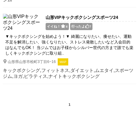
山形VIPキックボクシングスポーツ24
イイね！
行ったよ
4
7
▼キックボクシングを始めよう！▼ 綺麗になりたい、痩せたい、運動
不足を解消したい、強くなりたい、ストレス発散したいなど入会目的
はなんでもOK！ 当ジムではお子様からシルバー世代の方まで誰でも楽
しくキックボクシングに取り組..
山形県山形市桧町3丁目6−16
MAP
キックボクシング,フィットネス,ダイエット,ムエタイ,スポーツ
ジム,ヨガ,ピラティス,ナイトキックボクシング
1