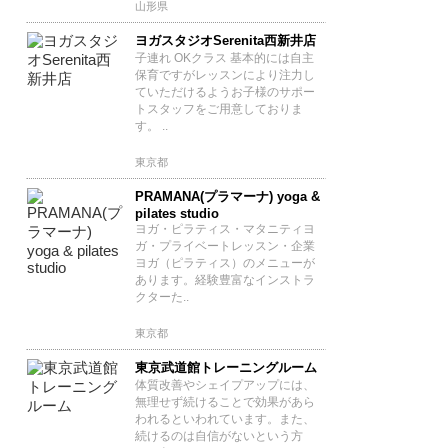
山形県
ヨガスタジオSerenita西新井店
子連れ OKクラス 基本的には自主
保育ですがレッスンにより注力し
ていただけるようお子様のサポー
トスタッフをご用意しておりま
す。 ..
東京都
PRAMANA(プラマーナ) yoga &
pilates studio
ヨガ・ピラティス・マタニティヨ
ガ・プライベートレッスン・企業
ヨガ（ピラティス）のメニューが
あります。経験豊富なインストラ
クターた..
東京都
東京武道館トレーニングルーム
体質改善やシェイプアップには、
無理せず続けることで効果があら
われるといわれています。また、
続けるのは自信がないという方