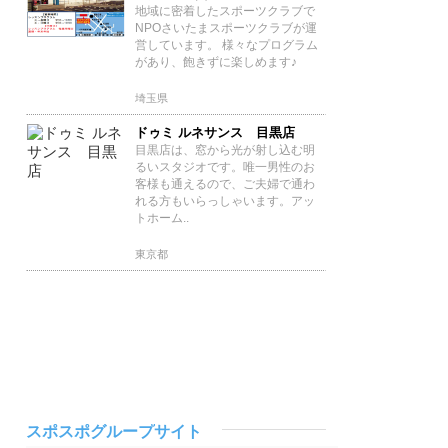
地域に密着したスポーツクラブで
NPOさいたまスポーツクラブが運
営しています。 様々なプログラム
があり、飽きずに楽しめます♪
埼玉県
ドゥミ ルネサンス 目黒店
目黒店は、窓から光が射し込む明
るいスタジオです。唯一男性のお
客様も通えるので、ご夫婦で通わ
れる方もいらっしゃいます。アッ
トホーム..
東京都
スポスポグループサイト