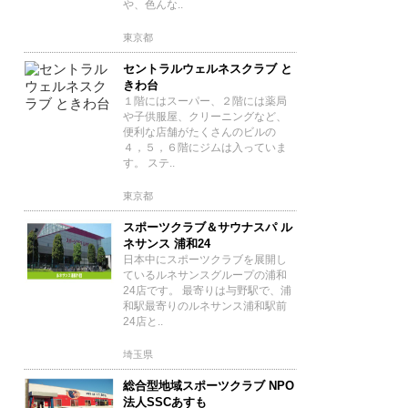
や、色んな..
東京都
セントラルウェルネスクラブ と
きわ台
１階にはスーパー、２階には薬局
や子供服屋、クリーニングなど、
便利な店舗がたくさんのビルの
４，５，６階にジムは入っていま
す。 ステ..
東京都
スポーツクラブ＆サウナスパ ル
ネサンス 浦和24
日本中にスポーツクラブを展開し
ているルネサンスグループの浦和
24店です。 最寄りは与野駅で、浦
和駅最寄りのルネサンス浦和駅前
24店と..
埼玉県
総合型地域スポーツクラブ NPO
法人SSCあすも