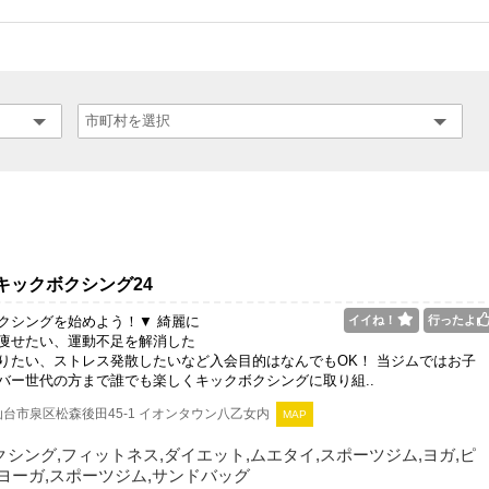
キックボクシング24
クシングを始めよう！▼ 綺麗に
イイね！
行ったよ
痩せたい、運動不足を解消した
りたい、ストレス発散したいなど入会目的はなんでもOK！ 当ジムではお子
バー世代の方まで誰でも楽しくキックボクシングに取り組..
台市泉区松森後田45-1 イオンタウン八乙女内
MAP
シング,フィットネス,ダイエット,ムエタイ,スポーツジム,ヨガ,ピ
ヨーガ,スポーツジム,サンドバッグ