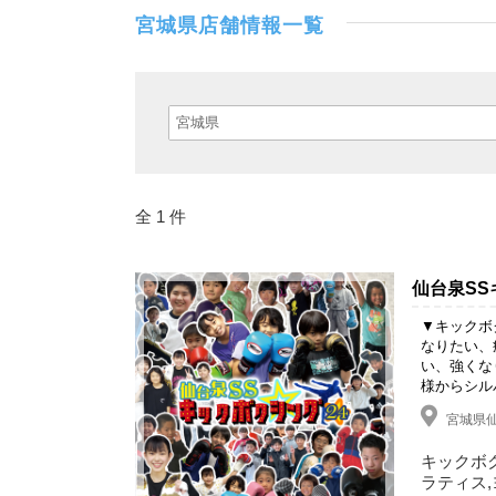
宮城県店舗情報一覧
全 1 件
仙台泉SS
▼キックボ
なりたい、
い、強くな
様からシル
宮城県仙
キックボク
ラティス,