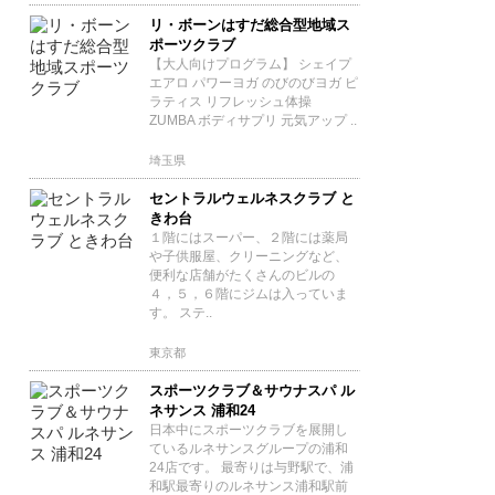
リ・ボーンはすだ総合型地域ス
ポーツクラブ
【大人向けプログラム】 シェイプ
エアロ パワーヨガ のびのびヨガ ピ
ラティス リフレッシュ体操
ZUMBA ボディサプリ 元気アップ ..
埼玉県
セントラルウェルネスクラブ と
きわ台
１階にはスーパー、２階には薬局
や子供服屋、クリーニングなど、
便利な店舗がたくさんのビルの
４，５，６階にジムは入っていま
す。 ステ..
東京都
スポーツクラブ＆サウナスパ ル
ネサンス 浦和24
日本中にスポーツクラブを展開し
ているルネサンスグループの浦和
24店です。 最寄りは与野駅で、浦
和駅最寄りのルネサンス浦和駅前