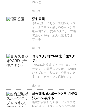
24店と..
埼玉県
沼影公園
さいたま市にある、運動からレジ
ャーまで幅広く楽しめる巨大な運
動公園です。 交通の便のよい立地
でありながら、広大な敷地では、
プール..
埼玉県
ヨガスタジオYARD北千住スタ
ジオ
YARDは常温環境下で行うヨガ・ピ
ラティスの専門スタジオ。 多角的
なアプローチ方法で、会員様の充
実したヨガライフを応援します。
東京都
総合型地域スポーツクラブ NPO
法人SSCあすも
地域に密着したスポーツクラブで
NPOさいたまスポーツクラブが運