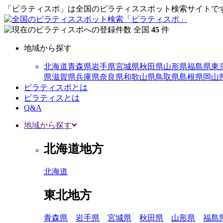
「ピラティスポ」は全国のピラティススポット検索サイトです
全国
45
件
地域から探す
北海道
青森県
岩手県
宮城県
秋田県
山形県
福島県
東
県
滋賀県
兵庫県
奈良県
和歌山県
鳥取県
島根県
岡山
ピラティスポとは
ピラティスとは
Q&A
地域から探す
北海道地方
北海道
東北地方
青森県
岩手県
宮城県
秋田県
山形県
福島