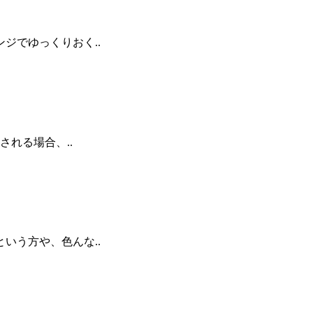
ジでゆっくりおく..
れる場合、..
いう方や、色んな..