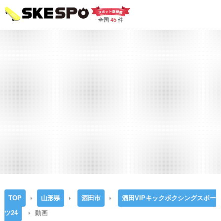
全国
45
件
TOP
山形県
酒田市
酒田VIPキックボクシングスポー
ツ24
動画