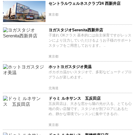
セントラルウェルネスクラブ24 西新井店
東京都
ヨガスタジオSerenita西新井店
子連れ OKクラス 基本的には自主保育ですがレッス
ンにより注力していただけるようお子様のサポート
スタッフをご用意しております。 ..
東京都
ホットヨガスタジオ美温
ポカポカ温かいスタジオで、多彩なビューティプロ
グラムが楽しめます。
北海道
ドゥミ ルネサンス 五反田店
五反田店は、大きな窓から陽の光が入る、とても心
地の良い店舗です。スタジオが別フロアにあるた
め、静かな環境でレッスンに集中できるの..
東京都