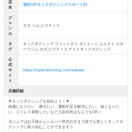
店
酒田VIPキックボクシングスポーツ24
名
ジ
ャ
ヨガ,ジム,ピラティス
ン
ル
タ
キックボクシング,フィットネス,ダイエット,ムエタイ,スポ
グ
ーツジム,ヨガ,ピラティス,ナイトキックボクシング
公
式
サ
https://vipkickboxing.com/sakata/
イ
ト
店舗詳細
▼キックボクシングを始めよう！▼
綺麗になりたい、痩せたい、運動不足を解消したい、強くなりた
い、ストレス発散したいなど入会目的はなんでもOK！
当ジムではお子様からシルバー世代の方まで誰でも楽しくキックボ
クシングに取り組むことができます☆