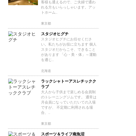
客様も通えるので、ご夫婦で通わ
れる方もいらっしゃいます。アッ
トホーム..
東京都
スタジオヒグチ
スタジオヒグチにお任せくださ
い。私たちがお役に立ちます 個人
スタジオだからこそ、できること
があります 「心・美・体」～運動
を通じ..
北海道
ラックシャトーアスレチックク
ラブ
大人から子供まで楽しめる会員制
のトレーニングジムです。 通常は
月会員になっていただいての入場
ですが、 不定期に利用される場
合、..
東京都
スポーツ＆ライフ南魚沼