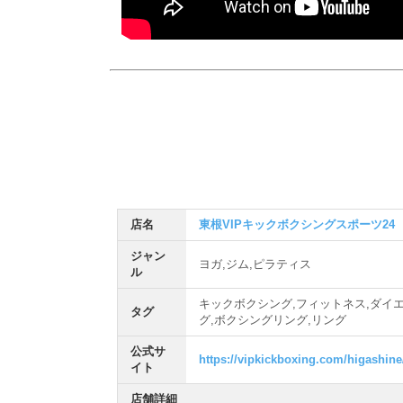
店名
東根VIPキックボクシングスポーツ24
ジャン
ヨガ,ジム,ピラティス
ル
キックボクシング,フィットネス,ダイエ
タグ
グ,ボクシングリング,リング
公式サ
https://vipkickboxing.com/higashine
イト
店舗詳細