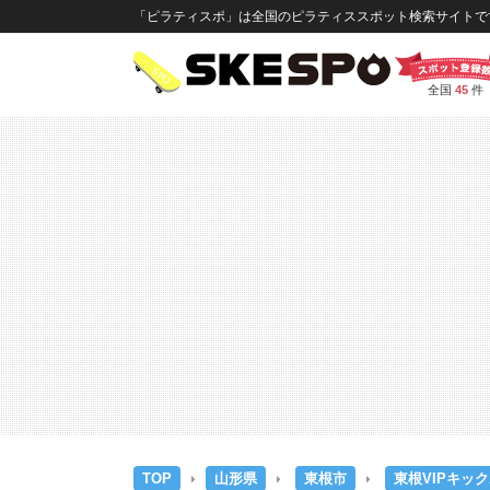
「ピラティスポ」は全国のピラティススポット検索サイトです
全国
45
件
TOP
山形県
東根市
東根VIPキッ