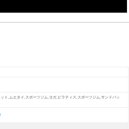
ット,ムエタイ,スポーツジム,ヨガ,ピラティス,スポーツジム,サンドバッ
/