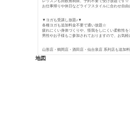
レッスンも回数無制限、予約不要で受け放題です☆
お仕事帰りや休日などライフスタイルに合わせ自由
▼ヨガも受講し放題♪▼
各種ヨガも追加料金不要で通い放題☆
疲れにくい身体づくりや、怪我をしにくい柔軟性を
男性やお子様もご参加されておりますので、お気軽
山形店・鶴岡店・酒田店・仙台泉店 系列店も追加料
地図