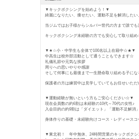
▼キックボクシングを始めよう！▼
綺麗になりたい、痩せたい、運動不足を解消したい
当ジムではお子様からシルバー世代の方まで誰でも
キックボクシング未経験の方でも安心して取り組め
▼★☆小・中学生も全体で100名以上在籍中☆★▼
中高生は校外部活動として通うこともできます☆
礼儀礼節や元気な挨拶
周りへの思いやりや感謝
そして何事にも最後まで一生懸命取り組める子にな
保護者の方は練習中は見学していてもお任せいただ
▼運動経験が無いという方もご安心ください☆▼
現在会員数の約6割は未経験の10代～70代の女性♪
入会目的の約9割は「ダイエット」「運動不足解消
身体作りの基礎・未経験向けコース・レディースコ
▼東北初！ 年中無休、24時間営業のキックボクシ