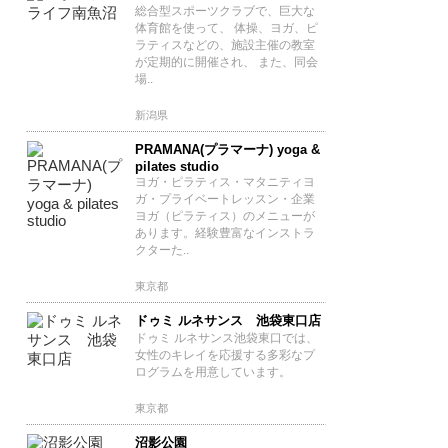
総合型スポーツクラブで、巨大な
体育館を使って、 体操、ヨガ、ピ
ラティスなどの、施設主催の教室
が定期的に開催され、 また、同会
場..
新潟県
PRAMANA(プラマーナ) yoga &
pilates studio
ヨガ・ピラティス・マタニティヨ
ガ・プライベートレッスン・企業
ヨガ（ピラティス）のメニューが
あります。経験豊富なインストラ
クターた..
東京都
ドゥミ ルネサンス 池袋東口店
ドゥミ ルネサンス池袋東口では、
女性のキレイを応援する多彩なプ
ログラムを用意しています。
東京都
沼影公園