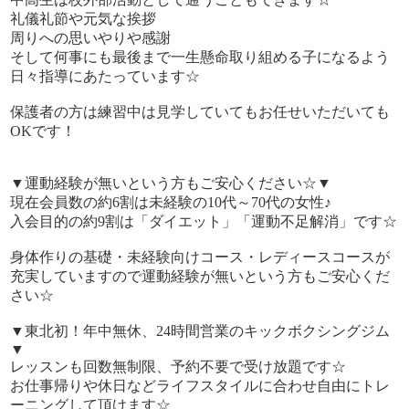
礼儀礼節や元気な挨拶
周りへの思いやりや感謝
そして何事にも最後まで一生懸命取り組める子になるよう
日々指導にあたっています☆
保護者の方は練習中は見学していてもお任せいただいても
OKです！
▼運動経験が無いという方もご安心ください☆▼
現在会員数の約6割は未経験の10代～70代の女性♪
入会目的の約9割は「ダイエット」「運動不足解消」です☆
身体作りの基礎・未経験向けコース・レディースコースが
充実していますので運動経験が無いという方もご安心くだ
さい☆
▼東北初！年中無休、24時間営業のキックボクシングジム
▼
レッスンも回数無制限、予約不要で受け放題です☆
お仕事帰りや休日などライフスタイルに合わせ自由にトレ
ーニングして頂けます☆