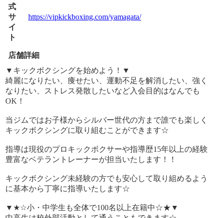
式
サ
https://vipkickboxing.com/yamagata/
イ
ト
店舗詳細
▼キックボクシングを始めよう！▼
綺麗になりたい、痩せたい、運動不足を解消したい、強く
なりたい、ストレス発散したいなど入会目的はなんでも
OK！
当ジムではお子様からシルバー世代の方まで誰でも楽しく
キックボクシングに取り組むことができます☆
指導は現役のプロキックボクサーや指導歴15年以上の経験
豊富なベテラントレーナーが担当いたします！！
キックボクシング未経験の方でも安心して取り組めるよう
に基本から丁寧に指導いたします☆
▼★☆小・中学生も全体で100名以上在籍中☆★▼
中高生は校外部活動として通うこともできます☆